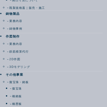
開口寸法について
既製規格蓋｜販売・施工
鋳物製品
業務内容
鋳物事例
作図制作
業務内容
鉄筋積算代行
2D作図
3Dモデリング
その他事業
擬宝珠・銘板
擬宝珠
橋銘板
橋歴板