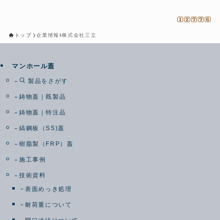
トップ
企業情報‖株式会社三立
マンホール蓋
製品をさがす
鋳物蓋｜既製品
鋳物蓋｜特注品
縞鋼板（SS)蓋
樹脂製（FRP）蓋
施工事例
技術資料
表面めっき処理
耐荷重について