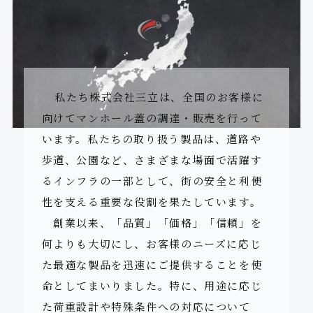
技術資料
企業情報
お問い合わせ
私たち株式会社三立は、全国のお客様に
向けてマンホール蓋の調達・販売を行って
外部サイト
います。私たちの取り扱う製品は、道路や
歩道、公園など、さまざまな場面で活躍す
プライバシーポリシー
特定商取引法に基づく表記
るインフラの一部として、街の安全と利便
確かな品質で信頼を築き
性を支える重要な役割を果たしています。
社会貢献価格へ歩み続けます
創業以来、「品質」「価格」「信頼」を
何よりも大切にし、お客様のニーズに応じ
た最適な製品を迅速にご提供することを使
命としてまいりました。特に、用途に応じ
株式会社 三立
た荷重設計や特殊条件への対応について
長年の実績と信頼を