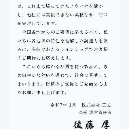
各種マンホール蓋の販売
は、これまで培ってきたノウハウを活か
用途に合わせた荷重設計
し、他社には真似できない柔軟なサービス
を実現しています。
With Years of Expertise and Trust
全国各地からのご要望に応えるべく、私
Sales of Various
たちは各地域の特性を理解した調達力を強
Manhole Covers
みに、多岐にわたるラインナップでお客様
Custom Load Design
のご期待にお応えします。
for Every Application
これからも確かな品質を持つ製品と、き
め細やかな対応を通じて、社会に貢献して
SANRITSU Co., Ltd.
まいります。皆様のご支援とご愛顧を心よ
りお願い申し上げます。
令和7年 1月 株式会社 三立
会長 運営責任者