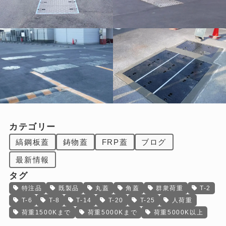
カテゴリー
縞鋼板蓋
鋳物蓋
FRP蓋
ブログ
最新情報
タグ
特注品
既製品
丸蓋
角蓋
群衆荷重
T-2
T-6
T-8
T-14
T-20
T-25
人荷重
荷重1500Kまで
荷重5000Kまで
荷重5000K以上