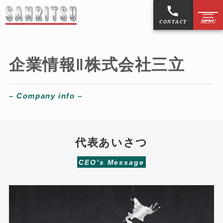
CONTACT
企業情報‖株式会社三立
お知らせ
NEW
マンホール蓋
–
Company info
–
鋳物製品
代表あいさつ
作図制作
CEO’s Message
擬宝珠・銘板
ご利用案内