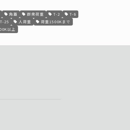
角蓋
群衆荷重
T-2
T-6
T-25
人荷重
荷重1500Kまで
00K以上