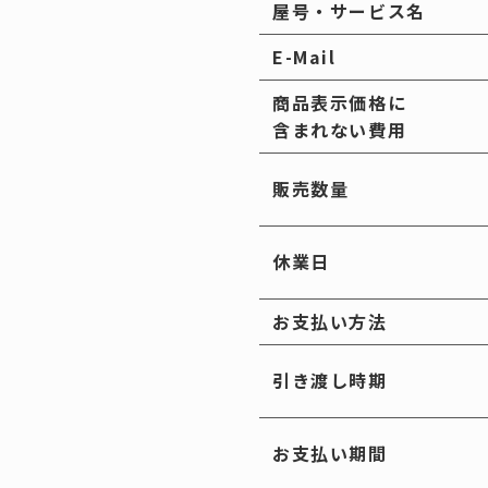
樹脂製蓋
屋号・サービス名
施工例
E-Mail
--------
作図制作
鋳物蓋｜
商品表示価格に
含まれない費用
鋳物蓋｜
樹脂製（
販売数量
擬宝珠・銘板
休業日
お支払い方法
引き渡し時期
お支払い期間