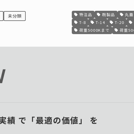
特注品
既製品
丸蓋
未分類
T-8
T-14
T-20
荷重5000Kまで
荷重50
N
× 実績 で「最適の価値」 を