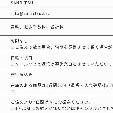
（FRP）
SANRITSU
三鋼テクノ
info@sanritsu.biz
（三立既製品販売・設置）
-----------
特注品一覧
送料、振込手数料、設計料
既製品一覧
FRP）蓋一覧
制限なし
※ご注文多数の場合、納期を調整させて頂く場合が
日曜・祝日
※メールなどの返信は翌営業日とさせていただいて
銀行振込み
在庫のある商品は1週間以内（最短で入金確認後3
す。
ご注文より7日間以内にお振込ください。
7日間以降にお振込が無い場合はキャンセルとさせ