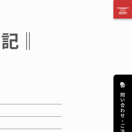
52－221－6626
表記‖
方はお電話からのご注文をお願いいたします）
案内
お問い合わせ
法
電話
目安
メール
り依頼
フォーム
お問い合わせ・ご注文
作
擬宝珠・銘板
算代行
擬宝珠
図
橋銘板
デリング
橋歴板
品をさがす