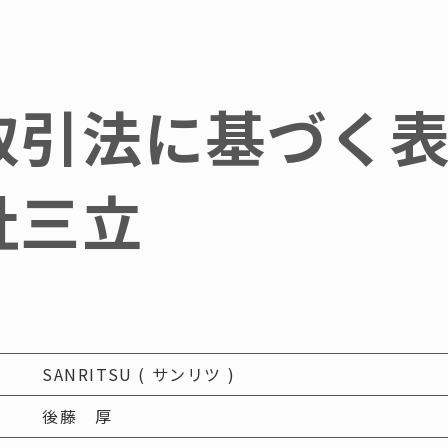
0
三立
株式会社
取引法に基づく
（お急ぎの
報
技術資料
ご利用
社三立
めっき処理
注文方
荷重区分
送料の
開口寸法について
お見積
ール蓋
鋳物製品
作図制
FCD）
事業内容
建築積
｜既製品
制作事例
２D作
SANRITSU ( サンリツ )
｜特注品
お問い合わせ
３Dモ
後藤 厚
（SS）
外部サイト
商