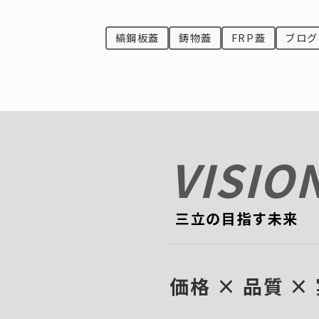
縞鋼板蓋
鋳物蓋
FRP蓋
ブログ
VISIO
―― 三立の目指す未来
価格 × 品質 