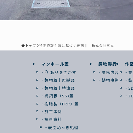
トップ
特定商取引法に基づく表記‖ 株式会社三立
マンホール蓋
鋳物製品
作
製品をさがす
業務内容
業
鋳物蓋｜既製品
鋳物事例
鉄
鋳物蓋｜特注品
2
縞鋼板（SS)蓋
3
樹脂製（FRP）蓋
施工事例
技術資料
表面めっき処理