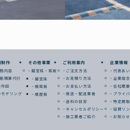
図制作
その他事業
ご利用案内
企業情報
務内容
擬宝珠・銘板
ご注文方法
代表あ
筋積算代行
お見積り方法
企業理
擬宝珠
D作図
お支払い方法
会社概
橋銘板
Dモデリング
発送・配送業者
プライ
橋歴板
送料の目安
特定商
キャンセルポリシー
協賛リ
施工業者ご紹介
お知ら