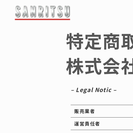
最新情報・お知らせ
特定商
-------------------
企業情
株式会
会社概要
ご挨拶
マンホール蓋
企業理念
– Legal Notic –
マンホ
鋳物蓋（
-鋳物蓋
販売業者
鋳物製品
-鋳物蓋
運営責任者
縞鋼板蓋