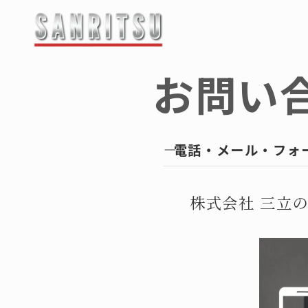
最新情報・お知らせ
お問い
-------------------
企業情
会社概要
―――
電話・メール・フォ
ご挨拶
マンホール蓋
企業理念
株式会社 三立
マンホ
鋳物蓋（
-鋳物蓋
鋳物製品
-鋳物蓋
縞鋼板蓋