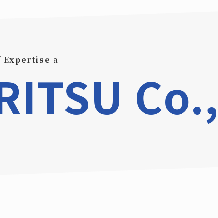
f Expertise and T
ITSU Co.,