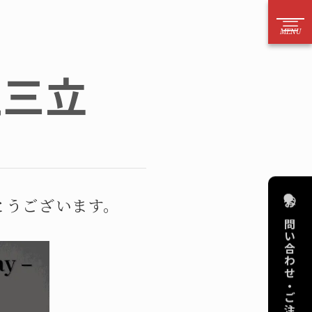
52－221－6626
社三立
方はお電話からのご注文をお願いいたします）
案内
お問い合わせ
法
電話
目安
メール
り依頼
フォーム
とうございます。
お問い合わせ・ご注文
作
擬宝珠・銘板
算代行
擬宝珠
図
橋銘板
デリング
橋歴板
品をさがす