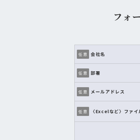
フォ
会社名
任意
部署
任意
メールアドレス
任意
〈Excelなど〉ファ
任意