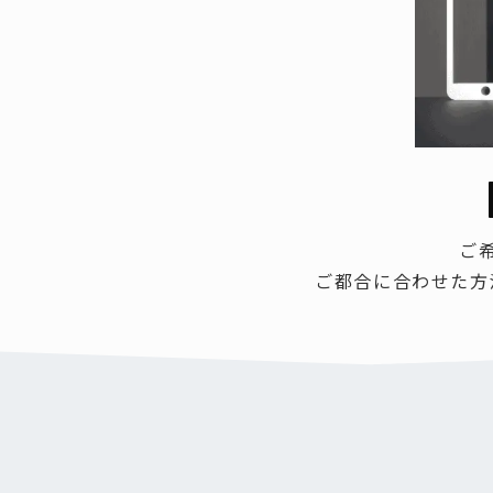
樹脂製蓋
施工例
--------
作図制作
鋳物蓋｜
鋳物蓋｜
樹脂製（
擬宝珠・銘板
ご
ご都合に合わせた方