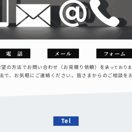
（FRP）
三鋼テクノ
（三立既製品販売・設置）
-----------
特注品一覧
既製品一覧
FRP）蓋一覧
電 話
メール
フォーム
希望の方法でお問い合わせ（お見積り依頼）を
承っており
法で、お気軽にご連絡ください。皆さまからのご相談を
Tel