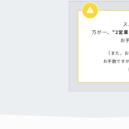
ス
万が一、
“2営
お
（
また、お
お手数です