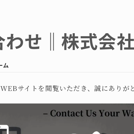
0
三立
株式会社
合わせ‖株式会
（お急ぎの
報
技術資料
ご利用
めっき処理
注文方
ーム
荷重区分
送料の
開口寸法について
お見積
のWEBサイトを閲覧いただき、誠にありが
ール蓋
鋳物製品
作図制
FCD）
事業内容
建築積
｜既製品
制作事例
２D作
｜特注品
お問い合わせ
３Dモ
（SS）
外部サイト
商