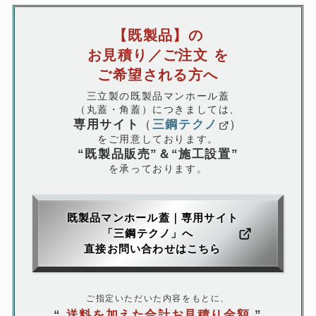
【既製品
】
の
お見積り／ご注文 を
ご希望される方へ
三立製の既製品マンホール蓋
（丸蓋・角蓋）につきましては、
専用サイト
（
三鋼テクノ
）
をご用意しております。
“既製品販売
”
＆
“
施工設置”
を承っております。
既製品マンホール蓋｜専用サイト
「三鋼テクノ」へ
直接お問い合わせはこちら
ご指定いただいた内容をもとに、
“
送料を加えた合計お見積り金額
”