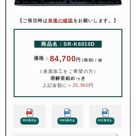
技術資料
【ご発注時は
単価の確認
をお願いします。】
企業情報
お問い合わせ
商品名：SR-K6010D
外部サイト
84,700
価格：
円
(税別) / 組
プライバシーポリシー
特定商取引法に基づく表記
（
表面加工をご希望の方）
溶解亜鉛めっき
確かな品質で信頼を築き
上記金額に
＋
25,960
円
社会貢献価格へ歩み続けます
PDF形式
DWG形式
DXF形式
株式会社 三立
長年の実績と信頼を