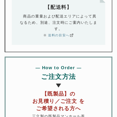
各種マンホール蓋の販売
【
配送料
】
用途に合わせた荷重設計
商品の重量および配送エリアによって異
なるため、
別途、注文時にご案内いたしま
With Years of Expertise and Trust
す。
Sales of Various
※
送料の目安へ
Manhole Covers
Custom Load Design
for Every Application
―
How to Order
―
SANRITSU Co., Ltd.
ご注文方法
【既製品
】
の
お見積り／ご注文 を
ご希望される方へ
三立製の既製品マンホール蓋