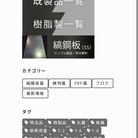
カテゴリー
縞鋼板蓋
鋳物蓋
FRP蓋
ブログ
最新情報
タグ
特注品
既製品
丸蓋
角蓋
群衆荷重
T-2
T-6
T-8