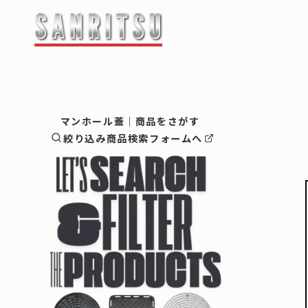
最新情報・お知らせ
-------------------
企業情
マンホール蓋｜商品をさがす
絞り込み商品検索フォームへ
会社概要
ご挨拶
マンホール蓋
企業理念
マンホ
鋳物蓋（
-鋳物蓋
鋳物製品
-鋳物蓋
縞鋼板蓋