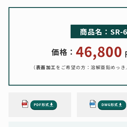
商品名：SR-6
46,800
価格：
（
表面加工
をご希望の方：溶解亜鉛めっき
PDF形式
DWG形式