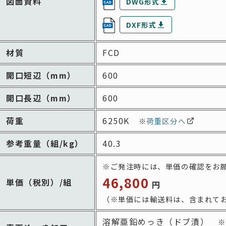
図面資料
DWG形式
DXF形式
材質
FCD
開口短辺
（mm）
600
開口長辺
（mm）
600
荷重
6250K
※
荷重区分へ
参考重量
（組/kg）
40.3
※ご発注時には、
単価の確認をお
46,800
単価
（税別）/組
円
（※単価には輸送料は、
含まれて
溶解亜鉛めっき（ドブ漬）
※