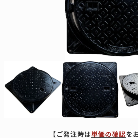
（FRP）
三鋼テクノ
（三立既製品販売・設置）
-----------
特注品一覧
既製品一覧
FRP）蓋一覧
【ご発注時は
単価の確認
を