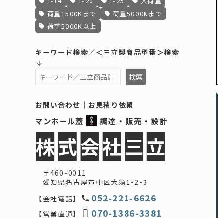
T-14
T-20
T-25
人荷重
荷重1500Kまで
荷重5000Kまで
荷重5000K以上
キーワード検索／＜三立製商品型番＞検索
検索
検索
お問い合わせ
｜
お見積り依頼
マンホール蓋
調達・販売・設計
〒460-0011
愛知県名古屋市中区大須1-2-3
052-221-6626
【会社電話】
070-1386-3381
【営業直通】