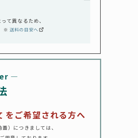
よって異なるため、
。
※
送料の目安へ
er
―
法
 を
ご希望される方へ
角蓋）につきましては、
ご用意しております。