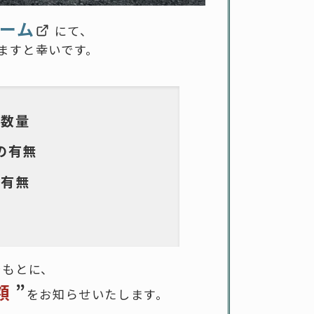
ーム
にて、
ますと幸いです。
と数量
の有無
の有無
所
をもとに、
額
”
をお知らせいたします。