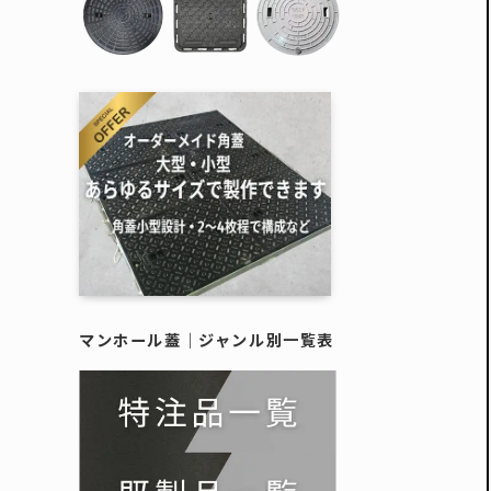
樹脂製蓋
施工例
--------
作図制作
鋳物蓋｜
鋳物蓋｜
樹脂製（
擬宝珠・銘板
マンホール蓋｜
ジャンル別一覧表