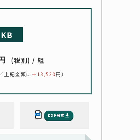
KB
円
(税別) / 組
／上記金額に
＋13,530
円）
DXF形式