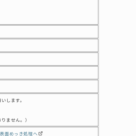
願いします。
おりません。）
表面めっき処理へ