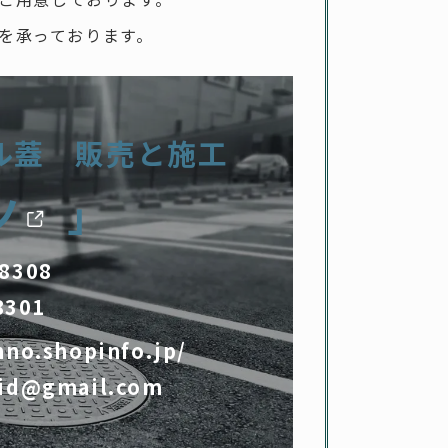
を承っております。
ル蓋 販売と施工
ノ
」
-8308
8301
hno.shopinfo.jp/
lid@gmail.com