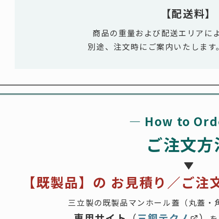
【
配送料
】
商品の重量および配送エリアに
別途、注文時にご案内いたします
―
How to Ord
ご注文方
【既製品
】
の
お見積り／ご注文
三立製の既製品マンホール蓋（丸蓋・
専用サイト
（
三鋼テクノ
）
を