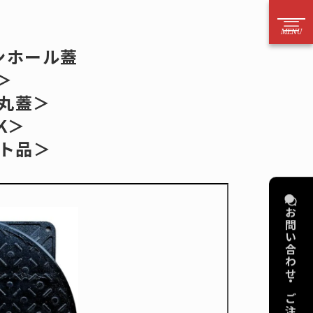
52－221－6626
ンホール蓋
B＞
方はお電話からのご注文をお願いいたします）
丸蓋＞
案内
お問い合わせ
K＞
ト品＞
法
電話
目安
メール
り依頼
フォーム
お問い合わせ・ご注文
作
擬宝珠・銘板
算代行
擬宝珠
図
橋銘板
デリング
橋歴板
品をさがす