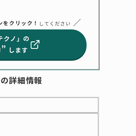
／
ンをクリック！
してください
テクノ」の
”
動
します
】の詳細情報