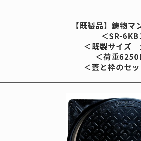
0
【既製品】鋳物マ
三立
株式会社
＜SR-6K
（お急ぎの
＜既製サイズ 
報
技術資料
ご利用
＜荷重6250
＜蓋と枠のセッ
めっき処理
注文方
荷重区分
送料の
開口寸法について
お見積
ール蓋
鋳物製品
作図制
FCD）
事業内容
建築積
｜既製品
制作事例
２D作
｜特注品
お問い合わせ
３Dモ
（SS）
外部サイト
商