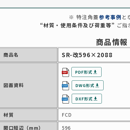
（FRP）
三鋼テクノ
※ 特注角蓋
参考事例
と
（三立既製品販売・設置）
-----------
“
材質・使用条件及び荷重等
”
ご指
特注品一覧
既製品一覧
商品情報
FRP）蓋一覧
SR-改596×2088
商品名
PDF形式
図面資料
DWG形式
DXF形式
材質
FCD
開口短辺
（mm）
596