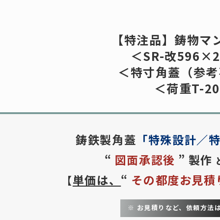
0
【特注品】鋳物マ
三立
株式会社
＜SR-改596×
（お急ぎの
＜特寸角蓋（参考
報
技術資料
ご利用
＜荷重T-2
めっき処理
注文方
荷重区分
送料の
開口寸法について
お見積
鋳鉄製角蓋
「特殊設計／
ール蓋
鋳物製品
作図制
“
図面承認後
”
製作
FCD）
事業内容
建築積
単価は、
“
その都度お見積
【
｜既製品
制作事例
２D作
｜特注品
お問い合わせ
３Dモ
※ お見積りなど、依頼方法
（SS）
外部サイト
商