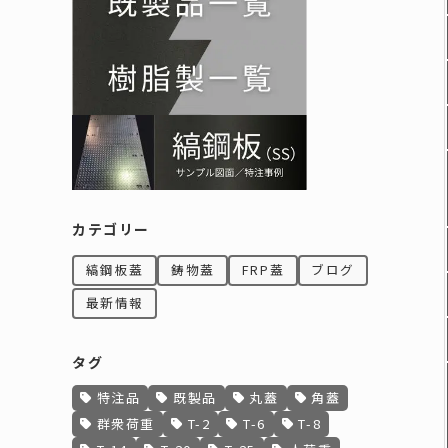
カテゴリー
縞鋼板蓋
鋳物蓋
FRP蓋
ブログ
最新情報
タグ
特注品
既製品
丸蓋
角蓋
群衆荷重
T-2
T-6
T-8