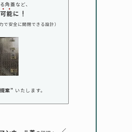
る角蓋など、
で
可
能
に
力で安全に開閉できる設計）
ご提案
”
いたします。
／