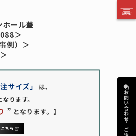
52－221－6626
ンホール蓋
2088＞
方はお電話からのご注文をお願いいたします）
事例）＞
案内
お問い合わせ
0＞
法
電話
目安
メール
り依頼
フォーム
特注サイズ
」
は、
お問い合わせ・ご注文
作
擬宝珠・銘板
となります。
算代行
擬宝珠
り
”
となります。
】
図
橋銘板
デリング
橋歴板
はこちら
品をさがす