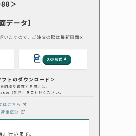
088＞
面データ】
ざいますので、ご注文の際は最新図面を
DXF形式
覧ソフトのダウンロード＞
ルを印刷や保存する際には、
t Reader（無料）をご利用ください。
てはこちら
荷重区分
事
』行います。