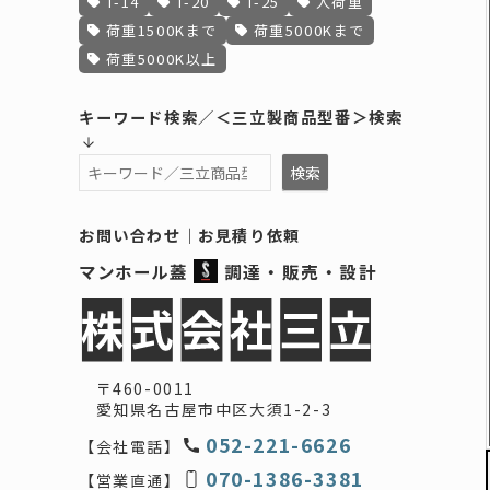
T-14
T-20
T-25
人荷重
荷重1500Kまで
荷重5000Kまで
荷重5000K以上
キーワード検索／＜三立製商品型番＞検索
検索
検索
お問い合わせ
｜
お見積り依頼
マンホール蓋
調達・販売・設計
〒460-0011
愛知県名古屋市中区大須1-2-3
052-221-6626
【会社電話】
070-1386-3381
【営業直通】