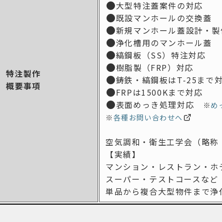
大型特注蓋案件の対応
既設マンホールの交換蓋
新規マンホール蓋設計・製
浄化槽用のマンホール蓋
縞鋼板（SS）特注対応
樹脂製（FRP）対応
特注製作
鋳鉄・縞鋼板はT-25まで
概要事項
FRPは1500Kまで対応
表面めっき処理対応
※
め
※
各種お問い合わせへ
空気調和・衛生工学会
（略称
【実績】
マンション・レストラン・ホ
スーパー・テストコースなど
単品から複合大型物件まで
浄