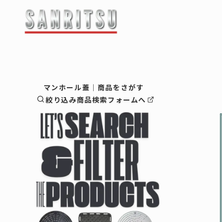
最新情報・お知らせ
-------------------
企業情
マンホール蓋｜商品をさがす
絞り込み商品検索フォームへ
会社概要
ご挨拶
マンホール蓋
企業理念
マンホ
鋳物蓋（
-鋳物蓋
鋳物製品
-鋳物蓋
縞鋼板蓋