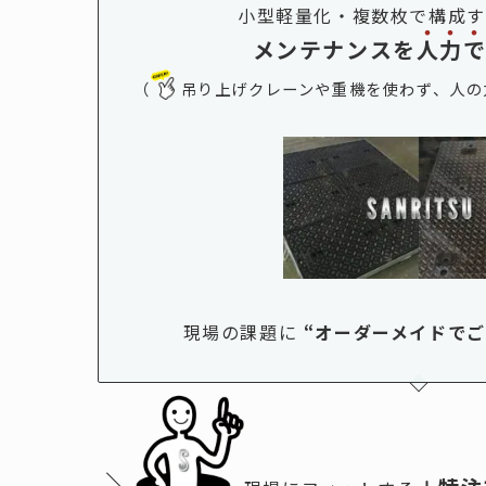
小型軽量化・複数枚で構成す
メンテナンスを
人
力
（
吊り上げクレーンや重機を使わず、
人の
現場の課題に
“
オーダーメイドで
＼