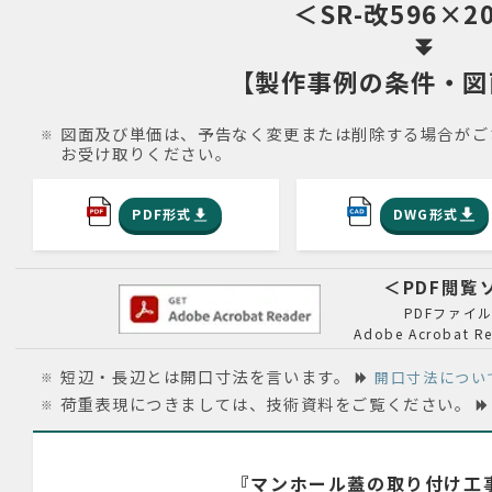
＜SR-改596×2
【製作
事例
の条件・図
図面及び単価は、予告なく変更または削除する場合がご
お受け取りください。
PDF形式
DWG形式
＜PDF閲
PDFファイ
Adobe Acroba
短辺・長辺とは開口寸法を言います。
開口寸法につい
荷重表現につきましては、技術資料をご覧ください。
『マンホール蓋の取り付け工