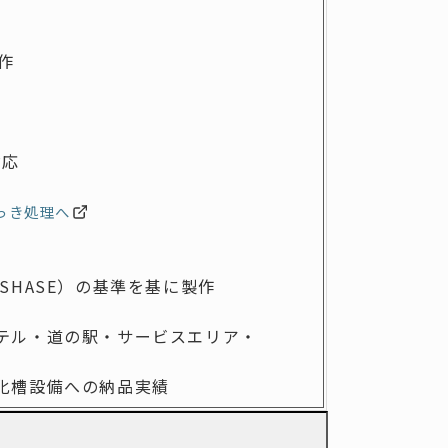
作
対応
っき処理へ
 SHASE）の基準を基に製作
テル・
道の駅・サービスエリア・
化槽設備への納品実績