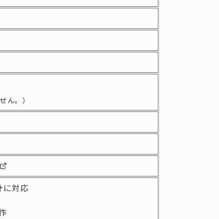
せん。）
計に対応
作