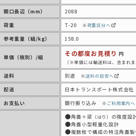
開口長辺
（mm）
2088
荷重
T-20
※
荷重区分へ
参考重量
（組/kg）
158.0
その都度お見積り
円
単価
（税別）/組
（※単価には輸送料は、含まれま
送料
別途
※
送料の目安へ
配送
日本トランスポート株式会社
お支払い
銀行振り込み
※
ご利用案内へ
角蓋＋梁
の強度設
（はり）
角蓋小型軽量化設計
複数枚で構成の特注角蓋製