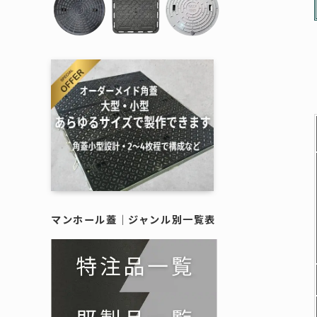
樹脂製蓋
施工例
--------
作図制作
鋳物蓋｜
鋳物蓋｜
樹脂製（
擬宝珠・銘板
マンホール蓋｜
ジャンル別一覧表