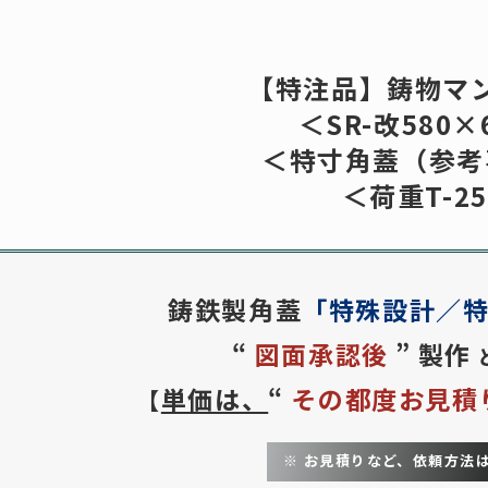
0
【特注品】鋳物マ
三立
株式会社
＜SR-改580×
（お急ぎの
＜特寸角蓋（参考
報
技術資料
ご利用
＜荷重T-2
めっき処理
注文方
荷重区分
送料の
開口寸法について
お見積
鋳鉄製角蓋
「特殊設計／
ール蓋
鋳物製品
作図制
“
図面承認後
”
製作
FCD）
事業内容
建築積
単価は、
“
その都度お見積
【
｜既製品
制作事例
２D作
｜特注品
お問い合わせ
３Dモ
※ お見積りなど、依頼方法
（SS）
外部サイト
商