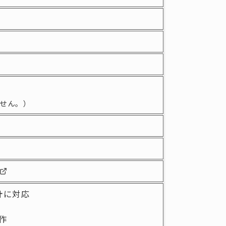
せん。）
計に対応
作