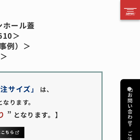
52－221－6626
ンホール蓋
610＞
方はお電話からのご注文をお願いいたします）
事例）＞
案内
お問い合わせ
5＞
法
電話
目安
メール
り依頼
フォーム
特注サイズ
」
は、
お問い合わせ・ご注文
作
擬宝珠・銘板
となります。
算代行
擬宝珠
り
”
となります。
】
図
橋銘板
デリング
橋歴板
はこちら
品をさがす