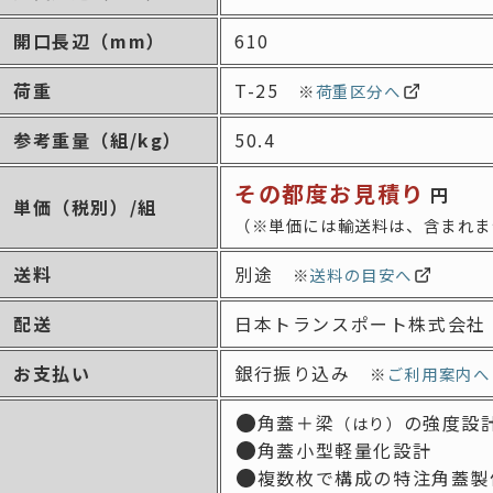
開口長辺
（mm）
610
荷重
T-25
※
荷重区分へ
参考重量
（組/kg）
50.4
その都度お見積り
円
単価
（税別）/組
（※単価には輸送料は、含まれま
送料
別途
※
送料の目安へ
配送
日本トランスポート株式会社
お支払い
銀行振り込み
※
ご利用案内へ
角蓋＋梁
の強度設
（はり）
角蓋小型軽量化設計
複数枚で構成の特注角蓋製