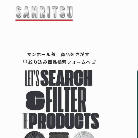
最新情報・お知らせ
-------------------
企業情
マンホール蓋｜商品をさがす
絞り込み商品検索フォームへ
会社概要
ご挨拶
マンホール蓋
企業理念
マンホ
鋳物蓋（
-鋳物蓋
鋳物製品
-鋳物蓋
縞鋼板蓋