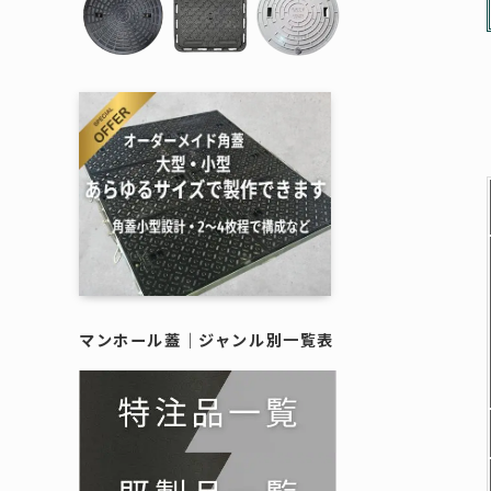
樹脂製蓋
施工例
--------
作図制作
鋳物蓋｜
鋳物蓋｜
樹脂製（
擬宝珠・銘板
マンホール蓋｜
ジャンル別一覧表