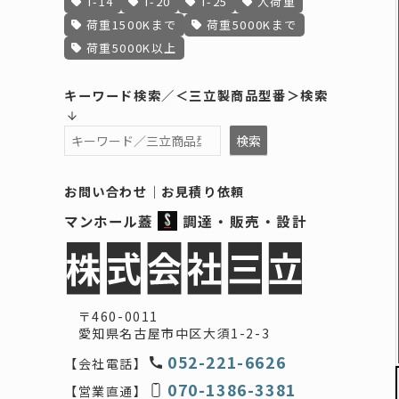
T-14
T-20
T-25
人荷重
荷重1500Kまで
荷重5000Kまで
荷重5000K以上
キーワード検索／＜三立製商品型番＞検索
検索
検索
お問い合わせ
｜
お見積り依頼
マンホール蓋
調達・販売・設計
〒460-0011
愛知県名古屋市中区大須1-2-3
052-221-6626
【会社電話】
070-1386-3381
【営業直通】