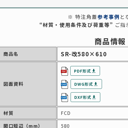
（FRP）
三鋼テクノ
※ 特注角蓋
参考事例
と
（三立既製品販売・設置）
-----------
“
材質・使用条件及び荷重等
”
ご指
特注品一覧
既製品一覧
商品情報
FRP）蓋一覧
SR-改580×610
商品名
PDF形式
図面資料
DWG形式
DXF形式
材質
FCD
開口短辺
（mm）
580