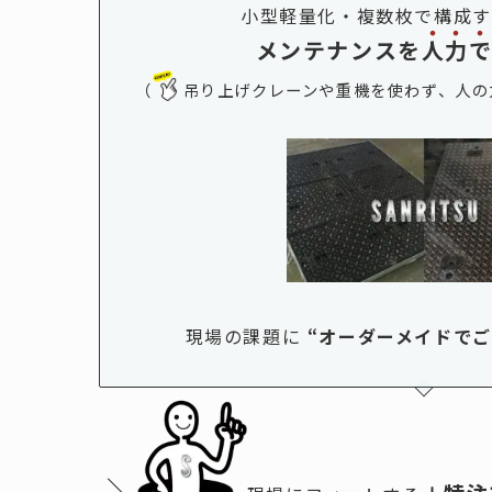
小型軽量化・複数枚で構成す
メンテナンスを
人
力
（
吊り上げクレーンや重機を使わず、
人の
現場の課題に
“
オーダーメイドで
＼