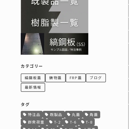
カテゴリー
縞鋼板蓋
鋳物蓋
FRP蓋
ブログ
最新情報
タグ
特注品
既製品
丸蓋
角蓋
群衆荷重
T-2
T-6
T-8