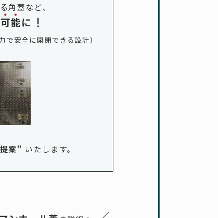
る角蓋など、
で
可
能
に
力で安全に開閉できる設計）
ご提案
”
いたします。
／