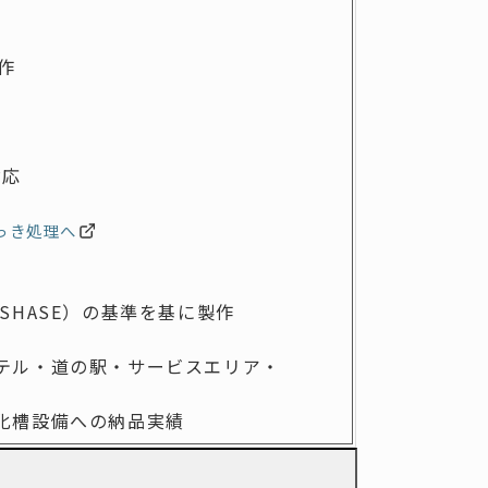
作
対応
っき処理へ
 SHASE）の基準を基に製作
テル・
道の駅・サービスエリア・
化槽設備への納品実績