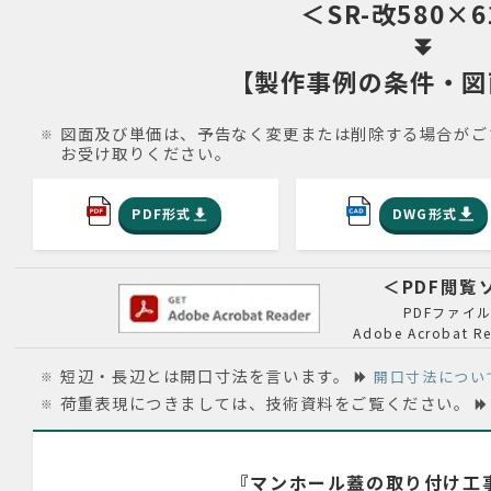
＜SR-改580×6
【製作
事例
の条件・図
図面及び単価は、予告なく変更または削除する場合がご
お受け取りください。
PDF形式
DWG形式
＜PDF閲
PDFファイ
Adobe Acroba
短辺・長辺とは開口寸法を言います。
開口寸法につい
荷重表現につきましては、技術資料をご覧ください。
『マンホール蓋の取り付け工