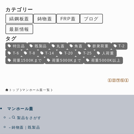
カテゴリー
縞鋼板蓋
鋳物蓋
FRP蓋
ブログ
最新情報
タグ
特注品
既製品
丸蓋
角蓋
群衆荷重
T-2
T-6
T-8
T-14
T-20
T-25
人荷重
荷重1500Kまで
荷重5000Kまで
荷重5000K以上
トップ
マンホール蓋一覧
マンホール蓋
製品をさがす
鋳物蓋｜既製品