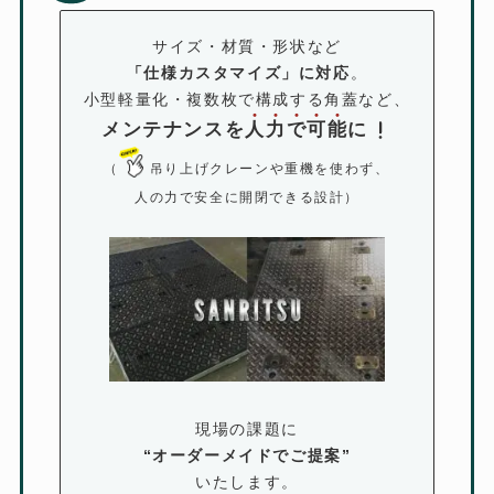
サイズ・材質・形状など
「仕様カスタマイズ」に対応
。
小型軽量化・複数枚で構成する角蓋など、
メンテナンスを
人
力
で
可
能
に
（
吊り上げクレーンや重機を使わず、
人の力で安全に開閉できる設計）
現場の課題に
“
オーダーメイドでご提案
”
いたします。