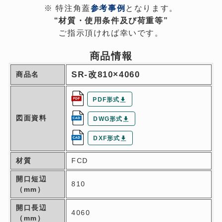
技術資料
※ 特注角蓋
参考事例
となります。
“
材質・使用条件及び荷重等
”
ご指示頂ければ幸いです。
企業情報
商品情報
お問い合わせ
SR-改810×4060
商品名
外部サイト
PDF形式
プライバシーポリシー
特定商取引法に基づく表記
図面資料
DWG形式
確かな品質で信頼を築き
DXF形式
社会貢献価格へ歩み続けます
材質
FCD
開口短辺
810
（mm）
株式会社 三立
開口長辺
4060
長年の実績と信頼を
（mm）