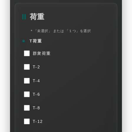
荷重
＊「未選択」 または 「１つ」を選択
T荷重
群衆荷重
T-2
T-4
T-6
T-8
T-12