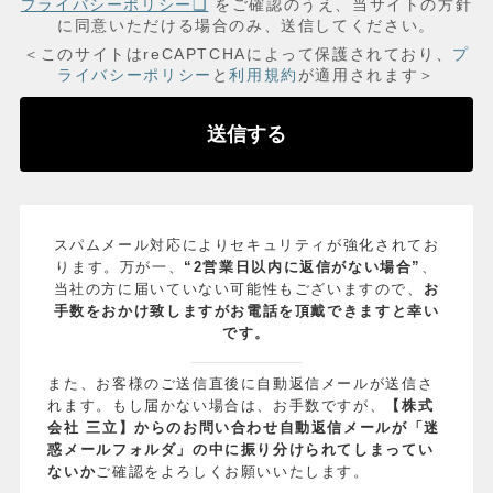
プライバシーポリシー❏
をご確認のうえ、当サイトの方針
に同意いただける場合のみ、送信してください。
＜このサイトはreCAPTCHAによって保護されており、
プ
ライバシーポリシー
と
利用規約
が適用されます＞
スパムメール対応によりセキュリティが強化されてお
ります。万が一、
“2営業日以内に返信がない場合”
、
当社の方に届いていない可能性もございますので、
お
手数をおかけ致しますがお電話を頂戴できますと幸い
です。
また、お客様のご送信直後に自動返信メールが送信さ
れます。もし届かない場合は、お手数ですが、
【株式
会社 三立】からのお問い合わせ自動返信メールが「迷
惑メールフォルダ」の中に振り分けられてしまってい
ないか
ご確認をよろしくお願いいたします。