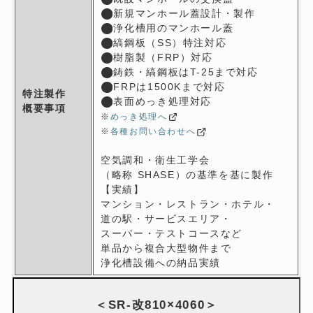
新規マンホール蓋設計・製作
浄化槽用のマンホール蓋
縞鋼板（SS）特注対応
樹脂製（FRP）対応
鋳鉄・縞鋼板はT-25まで対応
FRPは1500Kまで対応
特注製作
表面めっき処理対応
概要事項
※
めっき処理へ
※
各種お問い合わせへ
空気調和・衛生工学会
（略称 SHASE）の基準を基に製作
【実績】
マンション・レストラン・ホテル・
道の駅・サービスエリア・
スーパー・テストコースなど
単品から複合大型物件まで
浄化槽設備への納品実績
＜SR-改810×4060＞