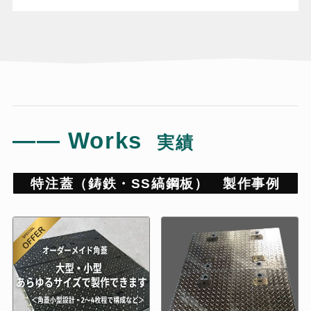
――
Works
実績
特注蓋（鋳鉄・SS縞鋼板） 製作事例