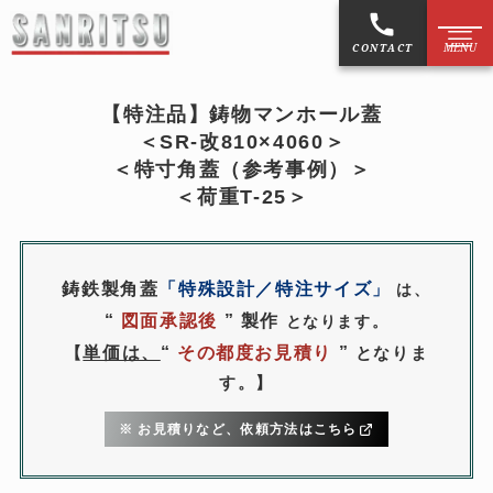
CONTACT
【特注品】鋳物マンホール蓋
＜SR-改810×4060＞
お知らせ
NEW
＜特寸角蓋（参考事例）＞
＜荷重T-25＞
マンホール蓋
鋳物製品
鋳鉄製角蓋
「特殊設計／特注サイズ
」
は、
“
図面承認後
”
製作
となります。
作図制作
単価は、
“
その都度お見積り
”
【
となりま
す。
】
擬宝珠・銘板
※ お見積りなど、依頼方法はこちら
ご利用案内