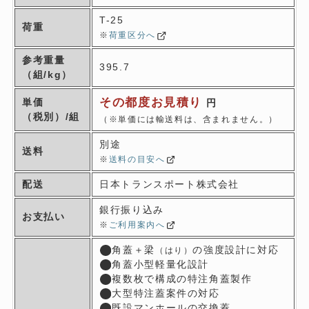
各種マンホール蓋の販売
T-25
荷重
用途に合わせた荷重設計
※
荷重区分へ
参考重量
With Years of Expertise and Trust
395.7
（組/kg）
Sales of Various
その都度お見積り
単価
円
Manhole Covers
（税別）/組
（※単価には輸送料は、含まれません。）
Custom Load Design
別途
送料
for Every Application
※
送料の目安へ
配送
日本トランスポート株式会社
SANRITSU Co., Ltd.
銀行振り込み
お支払い
※
ご利用案内へ
角蓋＋梁
の強度設計に対応
（はり）
角蓋小型軽量化設計
複数枚で構成の特注角蓋製作
大型特注蓋案件の対応
既設マンホールの交換蓋