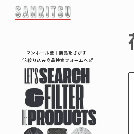
最新情報・お知らせ
-------------------
企業情
マンホール蓋｜商品をさがす
絞り込み商品検索フォームへ
会社概要
ご挨拶
マンホール蓋
企業理念
マンホ
鋳物蓋（
-鋳物蓋
鋳物製品
-鋳物蓋
縞鋼板蓋