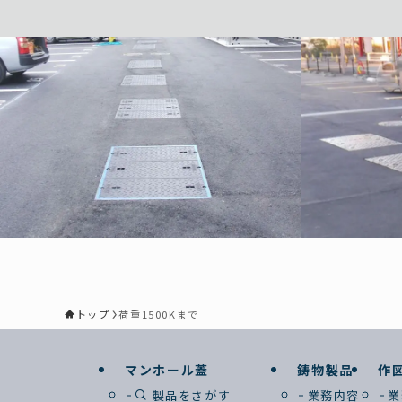
トップ
荷重1500Kまで
マンホール蓋
鋳物製品
作
製品をさがす
業務内容
業