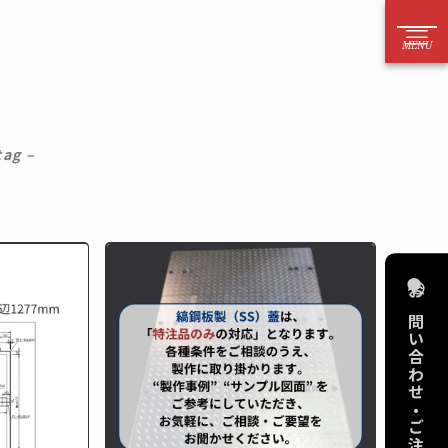
52－221－6626
方はお電話からのご注文をお願いいたします）
tag –
案内
お問い合わせ
法
電話
目安
メール
り依頼
フォーム
お問い合わせ・ご注文
作
擬宝珠・銘板
算代行
擬宝珠
図
橋銘板
デリング
橋歴板
品をさがす