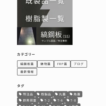
カテゴリー
縞鋼板蓋
鋳物蓋
FRP蓋
ブログ
最新情報
タグ
特注品
既製品
丸蓋
角蓋
群衆荷重
T-2
T-6
T-8