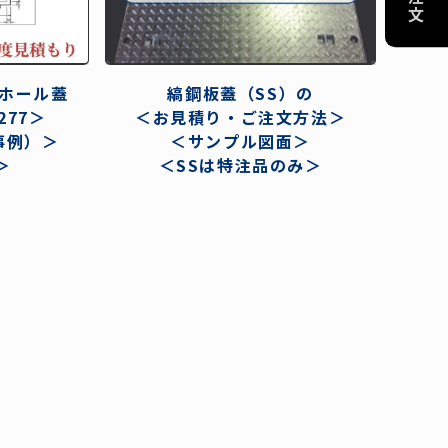
-------------------
協賛リンクのお願い
プライバシーポリシー
特定商取引法に基づく表記
ホール蓋
縞鋼板蓋（SS）の
277＞
＜お見積り・ご注文方法＞
事例）＞
＜サンプル図面＞
＞
＜SSは特注品のみ＞