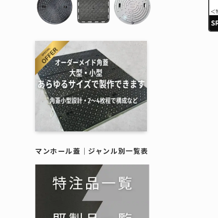
樹脂製蓋
施工例
--------
作図制作
鋳物蓋｜
鋳物蓋｜
樹脂製（
擬宝珠・銘板
マンホール蓋｜
ジャンル別一覧表