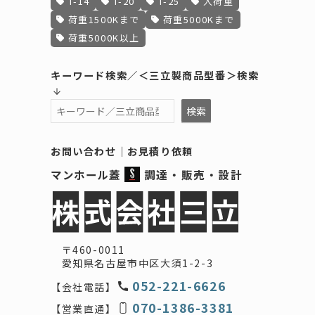
T-14
T-20
T-25
人荷重
荷重1500Kまで
荷重5000Kまで
荷重5000K以上
キーワード検索／＜三立製商品型番＞検索
検索
検索
お問い合わせ
｜
お見積り依頼
マンホール蓋
調達・販売・設計
〒460-0011
愛知県名古屋市中区大須1-2-3
052-221-6626
【会社電話】
070-1386-3381
【営業直通】