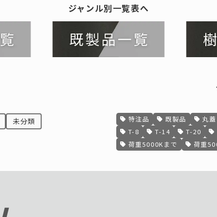
ジャンル別一覧表へ
特注品
既製品
丸蓋
未分類
T-8
T-14
T-20
荷重5000Kまで
荷重50
N