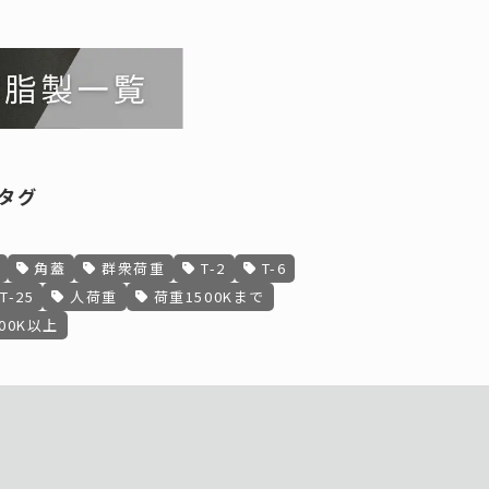
タグ
角蓋
群衆荷重
T-2
T-6
T-25
人荷重
荷重1500Kまで
00K以上