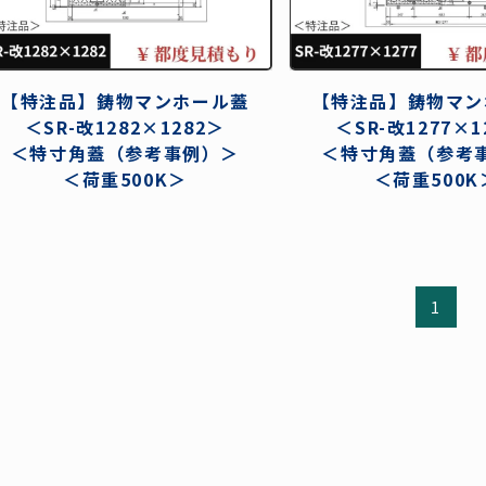
（FRP）
三鋼テクノ
（三立既製品販売・設置）
-----------
特注品一覧
【特注品】鋳物マンホール蓋
【特注品】鋳物マン
＜SR-改1282×1282＞
＜SR-改1277×1
既製品一覧
＜特寸角蓋（参考事例）＞
＜特寸角蓋（参考
FRP）蓋一覧
＜荷重500K＞
＜荷重500K
1