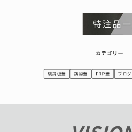
カテゴリー
縞鋼板蓋
鋳物蓋
FRP蓋
ブログ
VISIO