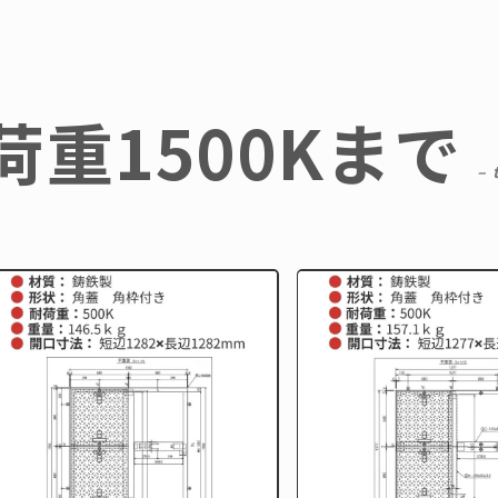
0
三立
株式会社
荷重1500Kまで
（お急ぎの
– 
報
技術資料
ご利用
めっき処理
注文方
荷重区分
送料の
開口寸法について
お見積
ール蓋
鋳物製品
作図制
FCD）
事業内容
建築積
｜既製品
制作事例
２D作
｜特注品
お問い合わせ
３Dモ
（SS）
外部サイト
商