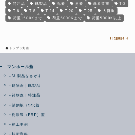
特注品
既製品
丸蓋
角蓋
群衆荷重
T-2
T-6
T-8
T-14
T-20
T-25
人荷重
荷重1500Kまで
荷重5000Kまで
荷重5000K以上
トップ
丸蓋
マンホール蓋
製品をさがす
鋳物蓋｜既製品
鋳物蓋｜特注品
縞鋼板（SS)蓋
樹脂製（FRP）蓋
施工事例
技術資料