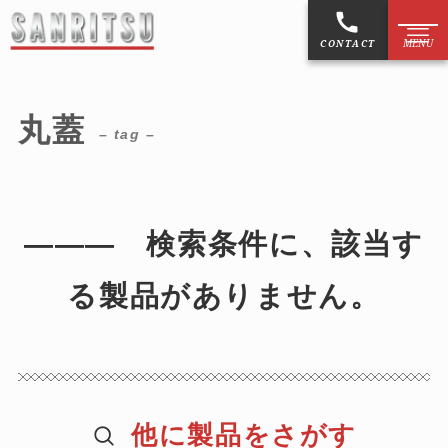
CONTACT
丸蓋
お知らせ
NEW
– tag –
マンホール蓋
――― 検索条件に、該当す
鋳物製品
る製品がありません。
作図制作
擬宝珠・銘板
ご利用案内
他に製品をさがす