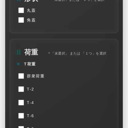
各種マンホール蓋の販売
丸蓋
用途に合わせた荷重設計
角蓋
With Years of Expertise and Trust
Sales of Various
Manhole Covers
荷重
＊「未選択」 または 「１つ」を選択
Custom Load Design
for Every Application
T荷重
群衆荷重
SANRITSU Co., Ltd.
T-2
T-4
T-6