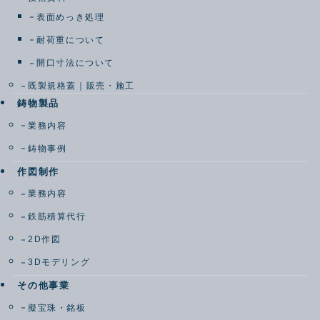
表面めっき処理
耐荷重について
開口寸法について
既製規格蓋｜販売・施工
鋳物製品
業務内容
鋳物事例
作図制作
業務内容
鉄筋積算代行
2D作図
3Dモデリング
その他事業
擬宝珠・銘板