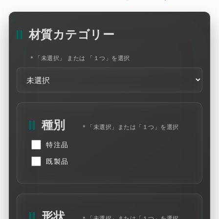
技術資料
材質カテゴリー
企業情報
＊「未選択」 または 「１つ」を選択
お問い合わせ
外部サイト
プライバシーポリシー
特定商取引法に基づく表記
種別
＊「未選択」または「１つ」を選択
確かな品質で信頼を築き
特注品
社会貢献価格へ歩み続けます
既製品
株式会社 三立
長年の実績と信頼を
形状
＊「未選択」または「１つ」を選択