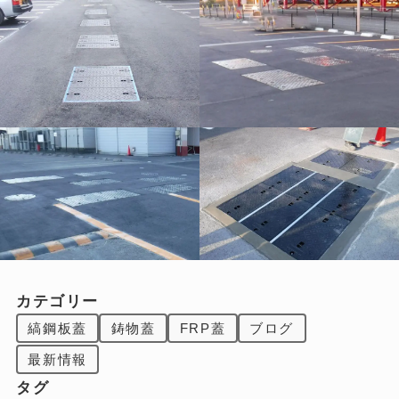
カテゴリー
縞鋼板蓋
鋳物蓋
FRP蓋
ブログ
最新情報
タグ